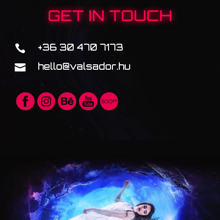
GET IN TOUCH
+36 30 470 7173

hello@valsador.hu
